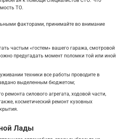
 прибегая к помощи специалистов СТО. Что
мость ТО.
ьными факторами, принимайте во внимание
ать частым «гостем» вашего гаража, смотровой
можно предугадать момент поломки той или иной
луживании техники все работы проводите в
правдано выделенным бюджетом;
о ремонта силового агрегата, ходовой части,
 также, косметический ремонт кузовных
крытия.
нной Лады