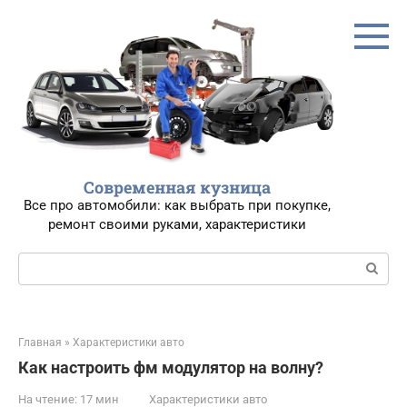
Перейти
к
контенту
Современная кузница
Все про автомобили: как выбрать при покупке,
ремонт своими руками, характеристики
Поиск:
Главная
»
Характеристики авто
Как настроить фм модулятор на волну?
На чтение:
17 мин
Характеристики авто