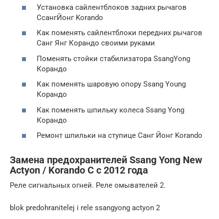
Установка сайлентблоков задних рычагов
СсангЙонг Korando
Как поменять сайлентблоки передних рычагов
Санг Янг Корандо своими руками
Поменять стойки стабилизатора SsangYong
Корандо
Как поменять шаровую опору Ssang Young
Корандо
Как поменять шпильку колеса Ssang Yong
Корандо
Ремонт шпильки на ступице Санг Йонг Korando
Замена предохранителей Ssang Yong New
Actyon / Korando C с 2012 года
Реле сигнальных огней. Реле омывателей 2.
blok predohranitelej i rele ssangyong actyon 2