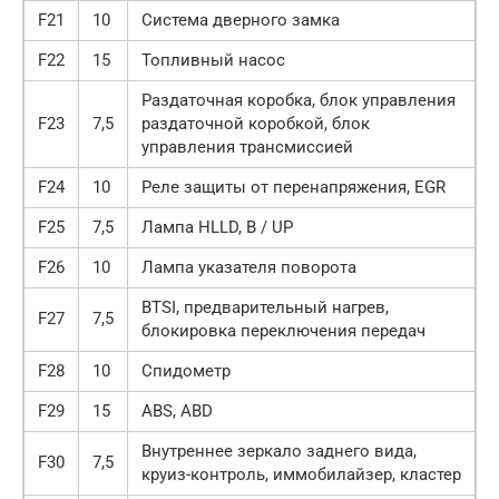
F21
10
Система дверного замка
F22
15
Топливный насос
Раздаточная коробка, блок управления
F23
7,5
раздаточной коробкой, блок
управления трансмиссией
F24
10
Реле защиты от перенапряжения, EGR
F25
7,5
Лампа HLLD, B / UP
F26
10
Лампа указателя поворота
BTSI, предварительный нагрев,
F27
7,5
блокировка переключения передач
F28
10
Спидометр
F29
15
ABS, ABD
Внутреннее зеркало заднего вида,
F30
7,5
круиз-контроль, иммобилайзер, кластер