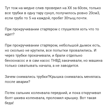
Тут тож на медне слив проверил на ХХ за 60сек, только
все трубки в одну тару сунул, получилось ровно 20см3,
если грубо то 5 на каждой, пробег 30тыщ почти.
При прокручивании стартером с глушителя хоть что то
идет?
При прокручивании стартером, небольшой дымок есть,
но сколько не крутили, все попытки провалились. И
через трубки прокачивали, и брали отдельно
бензонасос и в сам насос ТНВД закачивали, но машина
только схватывать начала, а не заводится.
Зачем снимались трубки?Крышка снималась менялась
после аварии?
Потек сальник коленвала передний, и пока откручивал
болт шкива коленвала, проломил крышку. Вот такая
беда!