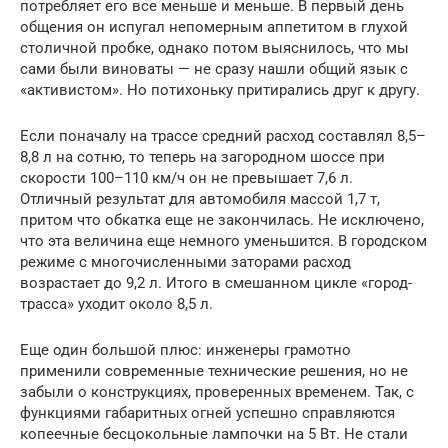
потребляет его все меньше и меньше. В первый день
общения он испугал непомерным аппетитом в глухой
столичной пробке, однако потом выяснилось, что мы
сами были виноваты — не сразу нашли общий язык с
«активистом». Но потихоньку притирались друг к другу.
Если поначалу на трассе средний расход составлял 8,5–
8,8 л на сотню, то теперь на загородном шоссе при
скорости 100–110 км/ч он не превышает 7,6 л.
Отличный результат для автомобиля массой 1,7 т,
притом что обкатка еще не закончилась. Не исключено,
что эта величина еще немного уменьшится. В городском
режиме с многочисленными заторами расход
возрастает до 9,2 л. Итого в смешанном цикле «город-
трасса» уходит около 8,5 л.
Еще один большой плюс: инженеры грамотно
применили современные технические решения, но не
забыли о конструкциях, проверенных временем. Так, с
функциями габаритных огней успешно справляются
копеечные бесцокольные лампочки на 5 Вт. Не стали