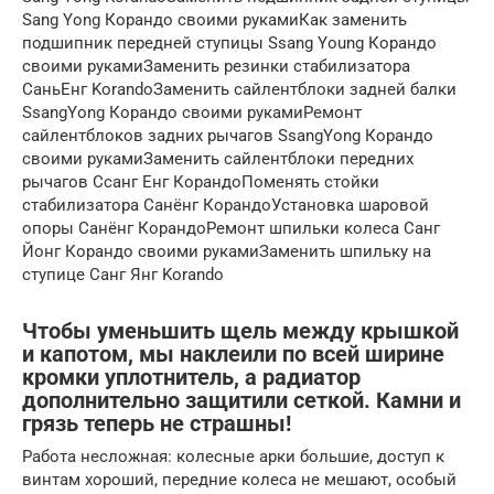
Sang Yong Корандо своими рукамиКак заменить
подшипник передней ступицы Ssang Young Корандо
своими рукамиЗаменить резинки стабилизатора
СаньЕнг KorandoЗаменить сайлентблоки задней балки
SsangYong Корандо своими рукамиРемонт
сайлентблоков задних рычагов SsangYong Корандо
своими рукамиЗаменить сайлентблоки передних
рычагов Ссанг Енг КорандоПоменять стойки
стабилизатора Санёнг КорандоУстановка шаровой
опоры Санёнг КорандоРемонт шпильки колеса Санг
Йонг Корандо своими рукамиЗаменить шпильку на
ступице Санг Янг Korando
Чтобы уменьшить щель между крышкой
и капотом, мы наклеили по всей ширине
кромки уплотнитель, а радиатор
дополнительно защитили сеткой. Камни и
грязь теперь не страшны!
Работа несложная: колесные арки большие, доступ к
винтам хороший, передние колеса не мешают, особый