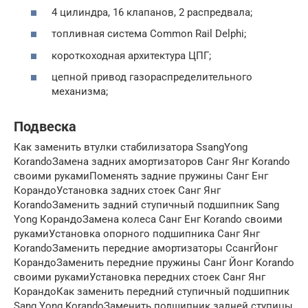
4 цилиндра, 16 клапанов, 2 распредвала;
топливная система Common Rail Delphi;
короткоходная архитектура ЦПГ;
цепной привод газораспределительного
механизма;
Подвеска
Как заменить втулки стабилизатора SsangYong
KorandoЗамена задних амортизаторов Санг Янг Korando
своими рукамиПоменять задние пружины Санг Енг
КорандоУстановка задних стоек Санг Янг
KorandoЗаменить задний ступичный подшипник Sang
Yong КорандоЗамена колеса Санг Енг Korando своими
рукамиУстановка опорного подшипника Санг Янг
KorandoЗаменить передние амортизаторы СсангЙонг
КорандоЗаменить передние пружины Санг Йонг Korando
своими рукамиУстановка передних стоек Санг Янг
КорандоКак заменить передний ступичный подшипник
Sang Yong KorandoЗаменить подшипник задней ступицы