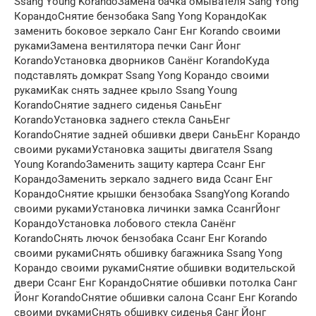
Ssang Young KorandoЗамена бачка омывателя Sang Yong
КорандоСнятие бензобака Sang Yong КорандоКак
заменить боковое зеркало Санг Енг Korando своими
рукамиЗамена вентилятора печки Санг Йонг
KorandoУстановка дворников Санёнг KorandoКуда
подставлять домкрат Ssang Yong Корандо своими
рукамиКак снять заднее крыло Ssang Young
KorandoСнятие заднего сиденья СаньЕнг
KorandoУстановка заднего стекла СаньЕнг
KorandoСнятие задней обшивки двери СаньЕнг Корандо
своими рукамиУстановка защиты двигателя Ssang
Young KorandoЗаменить защиту картера Ссанг Енг
КорандоЗаменить зеркало заднего вида Ссанг Енг
КорандоСнятие крышки бензобака SsangYong Korando
своими рукамиУстановка личинки замка СсангЙонг
КорандоУстановка лобового стекла Санёнг
KorandoСнять лючок бензобака Ссанг Енг Korando
своими рукамиСнять обшивку багажника Ssang Yong
Корандо своими рукамиСнятие обшивки водительской
двери Ссанг Енг КорандоСнятие обшивки потолка Санг
Йонг KorandoСнятие обшивки салона Ссанг Енг Korando
своими рукамиСнять обшивку сиденья Санг Йонг