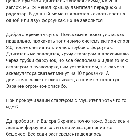
цепь и при этом двигатель завелся сикунд на 20 и
заглох. P.S. :Я менял крышку двигателя переднюю и
радиатор. В данный момент двигатель схватывает на
одной или двух форсунках, но не заводится.
Доброго времени суток! Подскажите пожалуйста, как
правильно, прокачать топливную систему актион спорт
2.0, после снятия топливных трубок с форсунок.
Двигатель не заводится, кручу стартером и прокачиваю
через трубки фарсунок, но все бесполезно 3 дня гоняю
стартером с пускозарядным устройством, т.к. самого
аккамулятора хватает минут на 10 прокачки. А
двигатель даже не схватывает, а гоняет в холостую.
Заранее огромное спасибо.
При прокручивании стартером с глушителя хоть что то
идет?
Да пробовал, и Валера-Скрипка точно тоже. Завелась и
лязгали форсунки как и говоришь, давление же
бешеное. Все ради эксперемента делалось.