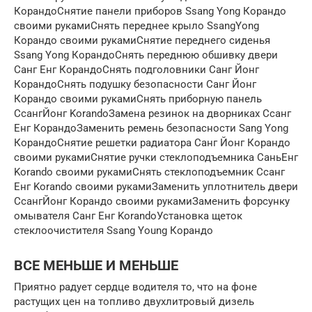
КорандоСнятие панели приборов Ssang Yong Корандо
своими рукамиСнять переднее крыло SsangYong
Корандо своими рукамиСнятие переднего сиденья
Ssang Yong КорандоСнять переднюю обшивку двери
Санг Енг КорандоСнять подголовники Санг Йонг
КорандоСнять подушку безопасности Санг Йонг
Корандо своими рукамиСнять приборную панель
СсангЙонг KorandoЗамена резинок на дворниках Ссанг
Енг КорандоЗаменить ремень безопасности Sang Yong
КорандоСнятие решетки радиатора Санг Йонг Корандо
своими рукамиСнятие ручки стеклоподъемника СаньЕнг
Korando своими рукамиСнять стеклоподъемник Ссанг
Енг Korando своими рукамиЗаменить уплотнитель двери
СсангЙонг Корандо своими рукамиЗаменить форсунку
омывателя Санг Енг KorandoУстановка щеток
стеклоочистителя Ssang Young Корандо
ВСЕ МЕНЬШЕ И МЕНЬШЕ
Приятно радует сердце водителя то, что на фоне
растущих цен на топливо двухлитровый дизель