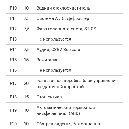
F10
10
Задний стеклоочиститель
F11
7,5
Система A / C, Дефростер
F12
7,5
Фара головного света, STICS
F13
—
Не используется
F14
7,5
Аудио, OSRV Зеркало
F15
15
Зажигалка
F16
—
Не используется
Раздаточная коробка, блок управления
F17
20
раздаточной коробкой
F18
15
Стоп-сигнал
Автоматический тормозной
F19
10
дифференциал (ABD)
F20
10
Обогрев сиденья, Автоантенна