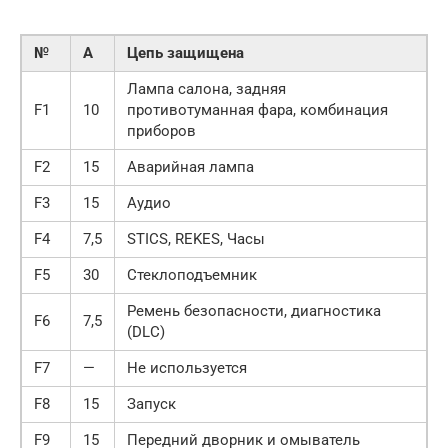
№
А
Цепь защищена
Лампа салона, задняя
F1
10
противотуманная фара, комбинация
приборов
F2
15
Аварийная лампа
F3
15
Аудио
F4
7,5
STICS, REKES, Часы
F5
30
Стеклоподъемник
Ремень безопасности, диагностика
F6
7,5
(DLC)
F7
—
Не используется
F8
15
Запуск
F9
15
Передний дворник и омыватель