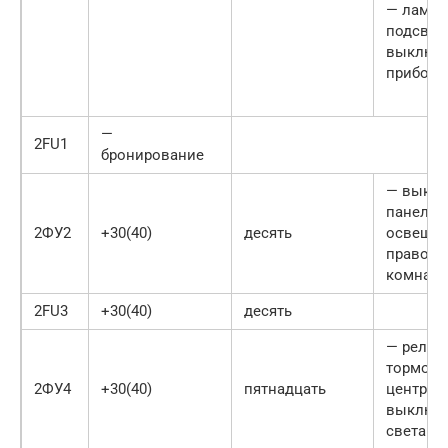
— ламп
подсвет
выключа
приборо
—
2FU1
бронирование
— выклю
панели
2ФУ2
+30(40)
десять
освещен
правой 
комнат
2FU3
+30(40)
десять
— реле 
торможе
2ФУ4
+30(40)
пятнадцать
централ
выключа
света