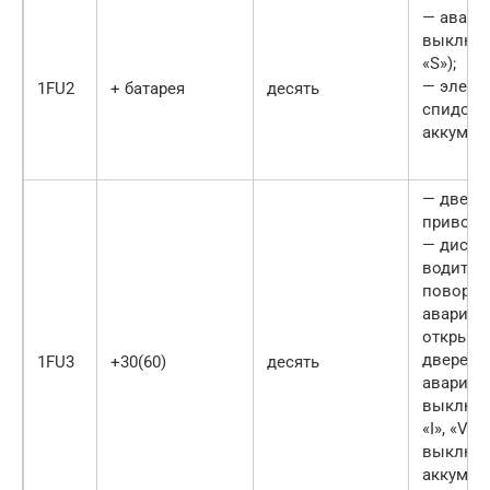
— авари
выключа
«S»);
— элект
1FU2
+ батарея
десять
спидоме
аккумул
— дверн
привод;
— диспл
водителя
поворот
аварийн
открыва
дверей,
1FU3
+30(60)
десять
аварий
выключа
«I», «V») 
выключа
аккумул