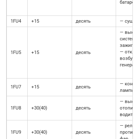
батареи
1FU4
+15
десять
— сушил
— выклю
системы
зажиган
— отклю
1FU5
+15
десять
возбужд
генерат
— контр
1FU7
+15
десять
лампы;
— выклю
1FU8
+30(40)
десять
отопите
водител
— реле
1FU9
+30(40)
десять
противо
фар