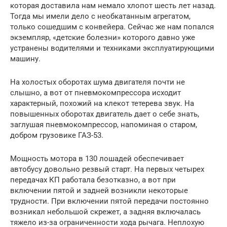
которая доставила нам немало хлопот шесть лет назад.
Тогда мы имели дело с необкатанным агрегатом,
только сошедшим с конвейера. Сейчас же нам попался
экземпляр, «детские болезни» которого давно уже
устранены водителями и техниками эксплуатирующими
машину.
На холостых оборотах шума двигателя почти не
слышно, а вот от пневмокомпрессора исходит
характерный, похожий на клекот тетерева звук. На
повышенных оборотах двигатель дает о себе знать,
заглушая пневмокомпрессор, напоминая о старом,
добром грузовике ГАЗ-53.
Мощность мотора в 130 лошадей обеспечивает
автобусу довольно резвый старт. На первых четырех
передачах КП работала безотказно, а вот при
включении пятой и задней возникли некоторые
трудности. При включении пятой передачи постоянно
возникал небольшой скрежет, а задняя включалась
тяжело из-за ограниченности хода рычага. Неплохую