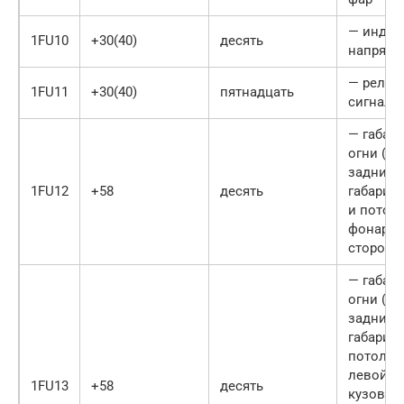
— индик
1FU10
+30(40)
десять
напряже
— реле 
1FU11
+30(40)
пятнадцать
сигнала
— габар
огни (пе
задние,
1FU12
+58
десять
габарит
и потол
фонари)
стороны
— габар
огни (пе
задние,
габарит
потолоч
левой с
1FU13
+58
десять
кузова;