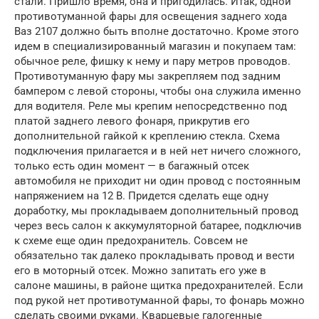
стали. Пришло время, она и пригодилась. Итак, одной
противотуманной фары для освещения заднего хода
Ваз 2107 должно быть вполне достаточно. Кроме этого
идем в специализированный магазин и покупаем там:
обычное реле, фишку к нему и пару метров проводов.
Противотуманную фару мы закрепляем под задним
бампером с левой стороны, чтобы она служила именно
для водителя. Реле мы крепим непосредственно под
платой заднего левого фонаря, прикрутив его
дополнительной гайкой к креплению стекла. Схема
подключения прилагается и в ней нет ничего сложного,
только есть один момент — в багажный отсек
автомобиля не приходит ни один провод с постоянным
напряжением на 12 В. Придется сделать еще одну
доработку, мы прокладываем дополнительный провод
через весь салон к аккумуляторной батарее, подключив
к схеме еще один предохранитель. Совсем не
обязательно так далеко прокладывать провод и вести
его в моторный отсек. Можно запитать его уже в
салоне машины, в районе щитка предохранителей. Если
под рукой нет противотуманной фары, то фонарь можно
сделать своими руками. Кварцевые галогенные